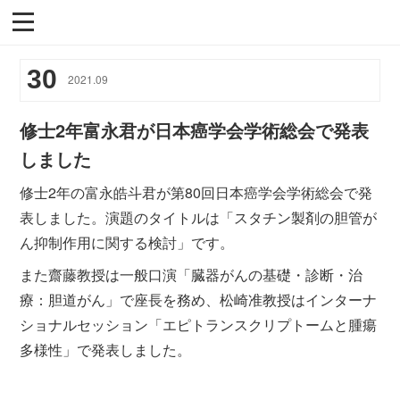
30
2021
.
09
修士2年富永君が日本癌学会学術総会で発表
しました
修士2年の富永皓斗君が第80回日本癌学会学術総会で発
表しました。演題のタイトルは「スタチン製剤の胆管が
ん抑制作用に関する検討」です。
また齋藤教授は一般口演「臓器がんの基礎・診断・治
療：胆道がん」で座長を務め、松崎准教授はインターナ
ショナルセッション「エピトランスクリプトームと腫瘍
多様性」で発表しました。