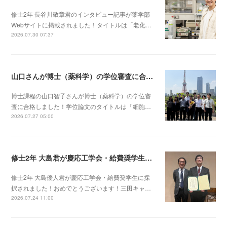
修士2年 長谷川敬章君のインタビュー記事が薬学部
Webサイトに掲載されました！タイトルは「老化…
2026.07.30 07:37
山口さんが博士（薬科学）の学位審査に合格しました！
博士課程の山口智子さんが博士（薬科学）の学位審
査に合格しました！学位論文のタイトルは「細胞…
2026.07.27 05:00
修士2年 大島君が慶応工学会・給費奨学生に採択されました！
修士2年 大島優人君が慶応工学会・給費奨学生に採
択されました！おめでとうございます！三田キャ…
2026.07.24 11:00