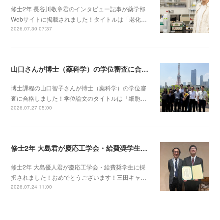
修士2年 長谷川敬章君のインタビュー記事が薬学部
Webサイトに掲載されました！タイトルは「老化…
2026.07.30 07:37
山口さんが博士（薬科学）の学位審査に合格しました！
博士課程の山口智子さんが博士（薬科学）の学位審
査に合格しました！学位論文のタイトルは「細胞…
2026.07.27 05:00
修士2年 大島君が慶応工学会・給費奨学生に採択されました！
修士2年 大島優人君が慶応工学会・給費奨学生に採
択されました！おめでとうございます！三田キャ…
2026.07.24 11:00