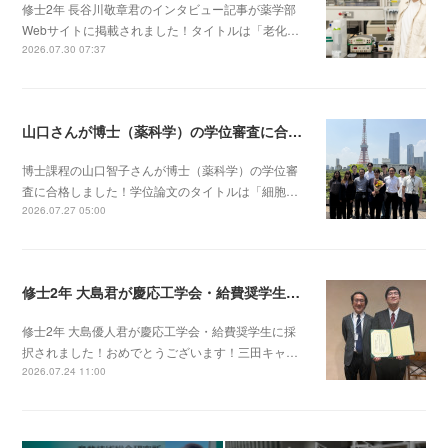
修士2年 長谷川敬章君のインタビュー記事が薬学部
Webサイトに掲載されました！タイトルは「老化…
2026.07.30 07:37
山口さんが博士（薬科学）の学位審査に合格しました！
博士課程の山口智子さんが博士（薬科学）の学位審
査に合格しました！学位論文のタイトルは「細胞…
2026.07.27 05:00
修士2年 大島君が慶応工学会・給費奨学生に採択されました！
修士2年 大島優人君が慶応工学会・給費奨学生に採
択されました！おめでとうございます！三田キャ…
2026.07.24 11:00