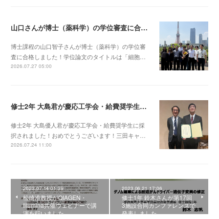
山口さんが博士（薬科学）の学位審査に合格しました！
博士課程の山口智子さんが博士（薬科学）の学位審
査に合格しました！学位論文のタイトルは「細胞…
2026.07.27 05:00
修士2年 大島君が慶応工学会・給費奨学生に採択されました！
修士2年 大島優人君が慶応工学会・給費奨学生に採
択されました！おめでとうございます！三田キャ…
2026.07.24 11:00
2023.07.14 01:39
2023.06.21 17:06
松崎准教授がQIAGEN・
修士1年 鈴木さんが第17回
Illumina共催ウェビナーで講
3施設合同カンファレンスで
演を行いました
発表しました