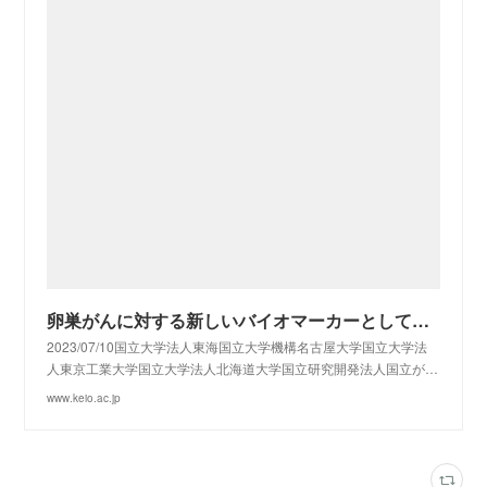
卵巣がんに対する新しいバイオマーカーとして期待―ポリケトン鎖修飾ナノワイヤを用いた新たなエクソソーム捕捉法を開発―：[慶應義塾]
2023/07/10国立大学法人東海国立大学機構名古屋大学国立大学法
人東京工業大学国立大学法人北海道大学国立研究開発法人国立が…
www.keio.ac.jp