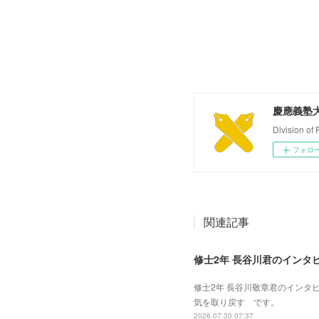
慶應義塾
Division of
フォロ
関連記事
修士2年 長谷川君のインタ
修士2年 長谷川敬章君のインタ
気を取り戻す です。
2026.07.30 07:37