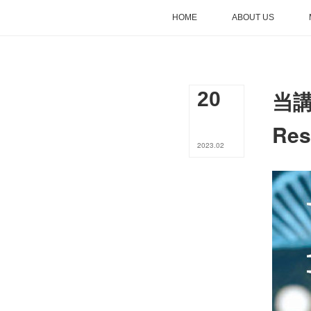
HOME
ABOUT US
当講
20
Re
2023
.
02