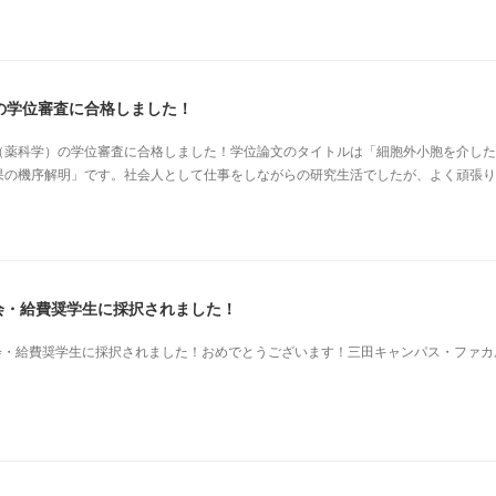
の学位審査に合格しました！
（薬科学）の学位審査に合格しました！学位論文のタイトルは「細胞外小胞を介した
果の機序解明」です。社会人として仕事をしながらの研究生活でしたが、よく頑張り
会・給費奨学生に採択されました！
学会・給費奨学生に採択されました！おめでとうございます！三田キャンパス・ファカ
。