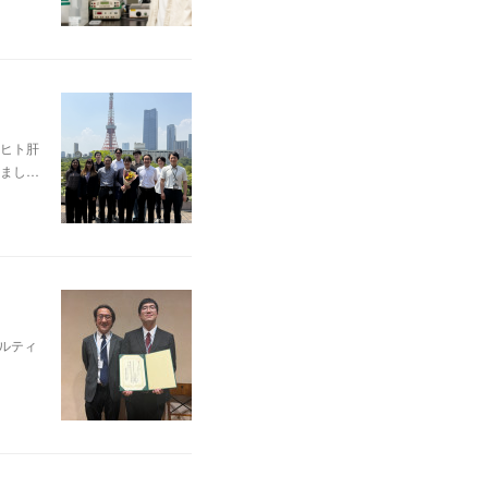
ヒト肝
まし…
ルティ