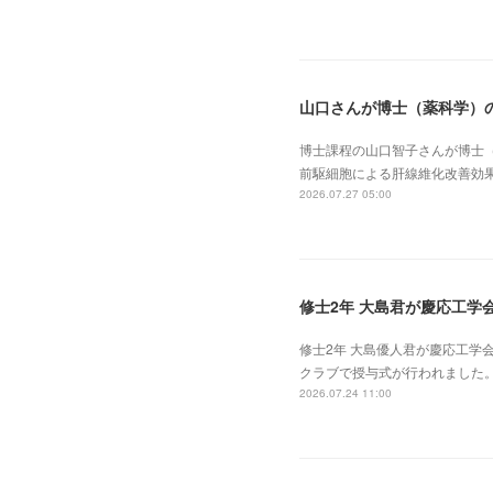
山口さんが博士（薬科学）
博士課程の山口智子さんが博士
前駆細胞による肝線維化改善効
2026.07.27 05:00
修士2年 大島君が慶応工学
修士2年 大島優人君が慶応工
クラブで授与式が行われました
2026.07.24 11:00