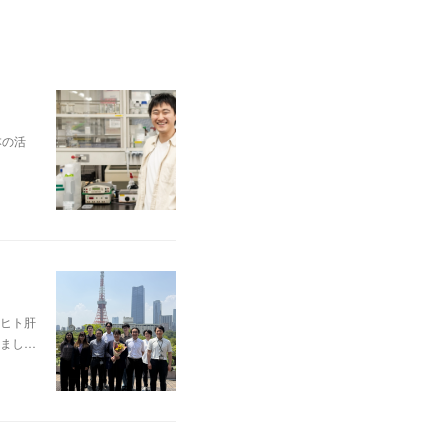
本の活
ヒト肝
まし…