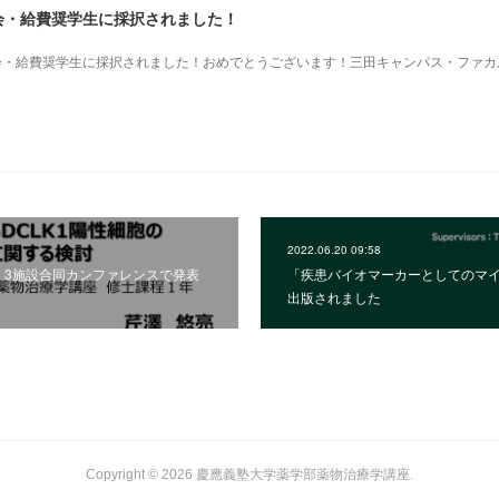
会・給費奨学生に採択されました！
学会・給費奨学生に採択されました！おめでとうございます！三田キャンパス・ファカ
。
2022.06.20 09:58
回 3施設合同カンファレンスで発表
「疾患バイオマーカーとしてのマイ
出版されました
Copyright ©
2026
慶應義塾大学薬学部薬物治療学講座
.