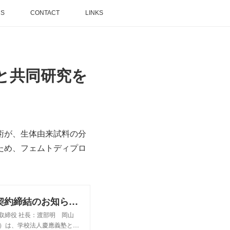
NS
CONTACT
LINKS
と共同研究を
術が、生体由来試料の分
ため、フェムトディプロ
【慶應義塾大学薬学部との共同研究契約締結のお知らせ】液体テラヘルツ分光分析技術を用いたがんの早期発見に関する共同研究 | フェムトディプロイメンツ株式会社 ｜ FDI
取締役 社長：渡部明 岡山
号）は、学校法人慶應義塾と…