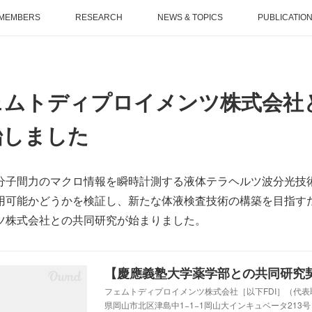
MEMBERS
RESEARCH
NEWS & TOPICS
PUBLICATIO
ェムトディプロイメンツ株式会社
始しました
分子間力のマクロ情報を瞬時計測する液体テラヘルツ波分光技
用可能かどうかを検証し、新たな体液検査技術の構築を目指す
ツ株式会社との共同研究が始まりました。
フェムトディプロイメンツ株式会社［以下FDI］（代表
県岡山市北区津島中1−1−1岡山大インキュベータ213