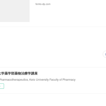
femto-dp.com
大学薬学部薬物治療学講座
 Pharmacotherapeutics, Keio University Faculty of Pharmacy
ー