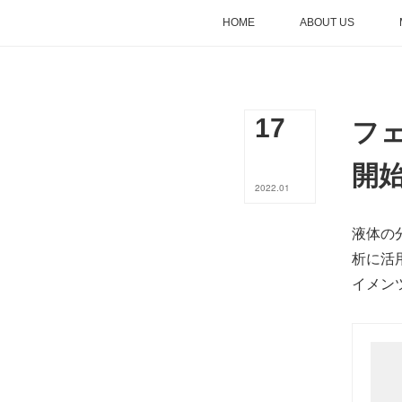
HOME
ABOUT US
フ
17
開
2022
.
01
液体の
析に活
イメン