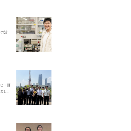
本の活
ヒト肝
まし…